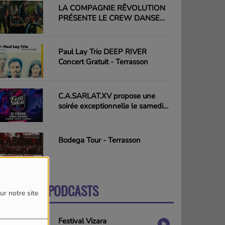
LA COMPAGNIE RÊVOLUTION
PRÉSENTE LE CREW DANSE
HIP-HOP PLURIELLE - Terrasson
Paul Lay Trio DEEP RIVER
Concert Gratuit - Terrasson
C.A.SARLAT.XV propose une
soirée exceptionnelle le samedi
15 août - Sarlat
Bodega Tour - Terrasson
DERNIERS PODCASTS
PLUS
ur notre site
Festival Vizara