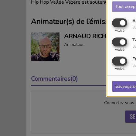
Hip Hop Vallée Vézère est soutenue par Dufait
Tout accep
Animateur(s) de l’émission
A
Ut
Activé
ARNAUD RICHARD
T
Animateur
Ut
Activé
F
Ut
Activé
Commentaires(0)
Sauvegard
Connectez-vous p
SE