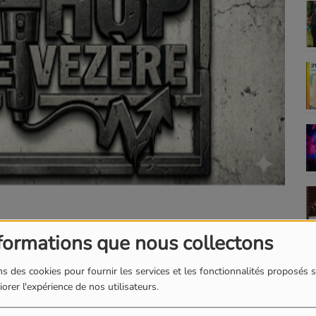
formations que nous collectons
e jeudi de 20h à 22h, une playlist dédiée aux artistes
nale. L’émission est animée par Morne Rouge. Il vous
s des cookies pour fournir les services et les fonctionnalités proposés s
orer l'expérience de nos utilisateurs.
nédites estampillées « Culture Hip Hop ».