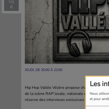
0
JEUDI, DE 20:00 À 22:00
Les in
Hip Hop Vallée Vézère propose chaque semaine l
de la scène RAP locale, nationale et internatio
Nous utilison
et pour améli
réserve des interviews exclusives et des news i