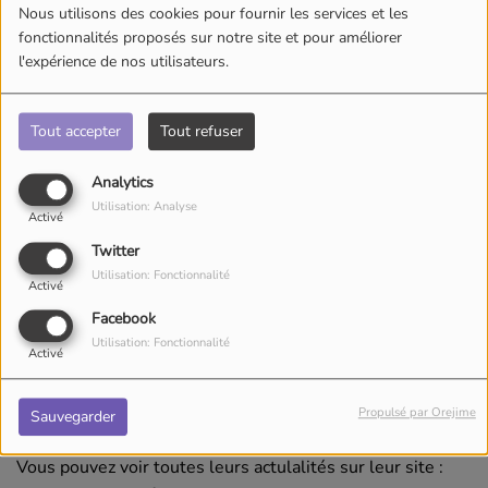
Nous utilisons des cookies pour fournir les services et les
fonctionnalités proposés sur notre site et pour améliorer
l'expérience de nos utilisateurs.
Tout accepter
Tout refuser
Analytics
Utilisation: Analyse
Activé
Twitter
Utilisation: Fonctionnalité
Activé
SAMEDI, DE 22:00 À 23:00
Facebook
Utilisation: Fonctionnalité
Activé
Moov'Party, l'émission qui te fait prendre ton pied par les
oreilles
Propulsé par Orejime
Sauvegarder
Vous pouvez voir toutes leurs actulalités sur leur site :